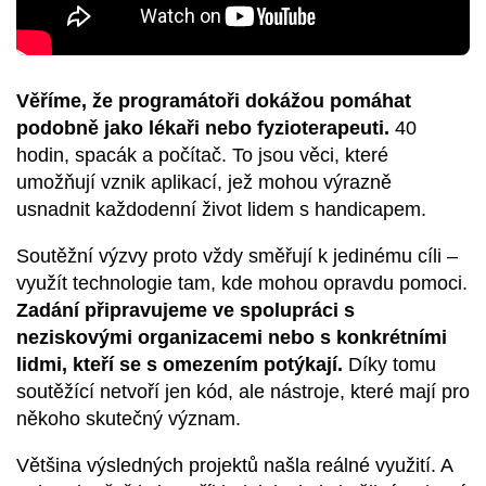
Věříme, že programátoři dokážou pomáhat
podobně jako lékaři nebo fyzioterapeuti.
40
hodin, spacák a počítač. To jsou věci, které
umožňují vznik aplikací, jež mohou výrazně
usnadnit každodenní život lidem s handicapem.
Soutěžní výzvy proto vždy směřují k jedinému cíli –
využít technologie tam, kde mohou opravdu pomoci.
Zadání připravujeme ve spolupráci s
neziskovými organizacemi nebo s konkrétními
lidmi, kteří se s omezením potýkají.
Díky tomu
soutěžící netvoří jen kód, ale nástroje, které mají pro
někoho skutečný význam.
V
ětšina
výsledných
projekt
ů
našla
reálné
využití
. A