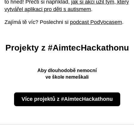
to
hned
! Přečti si například,
jak si akci užil tým, který
vytvářel aplikaci pro děti s autismem
.
Zajímá tě víc? Poslechni si
podcast PodVocasem
.
Projekty z #AimtecHackathonu
Aby dlouhodobě nemocní
ve škole nemeškali
Více projektů z #AimtecHackathonu