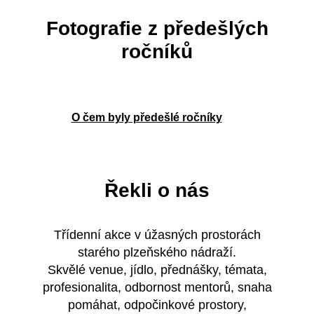
Fotografie z předešlých
ročníků
O čem byly předešlé ročníky
Řekli o nás
skvělé
Třídenní akce v úžasných prostorách
#Aimtec
dšenými
starého plzeňského nádraží.
kter
 na
Skvělé venue, jídlo, přednášky, témata,
pořad
věk v
profesionalita, odbornost mentorů, snaha
pití
setká.
pomáhat, odpočinkové prostory,