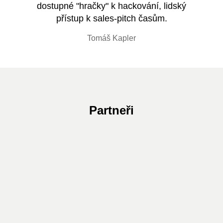
dostupné "hračky" k hackování, lidský
Tento
.r.o.
přístup k sales-pitch časům.
Ro
Tomáš Kapler
Partneři